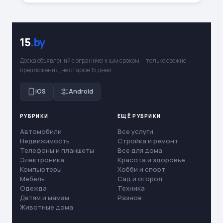
15
.by
Доска объявлений с ограниченным сроком — только свежие
предложения, не старше 15 дней.
iOS
Android
РУБРИКИ
ЕЩЁ РУБРИКИ
Автомобили
Все услуги
Недвижимость
Стройка и ремонт
Телефоны и планшеты
Все для дома
Электроника
Красота и здоровье
Компьютеры
Хобби и спорт
Мебель
Сад и огород
Одежда
Техника
Детям и мамам
Разное
Животные дома