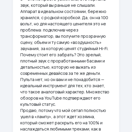
звук, который вы раньше не слышали.
Аппарат в идеальном состоянии, бережно
хранился, с родной коробкой. Да, он на 100
вольт, но для настоящего ценителя это не
проблема: подключив через
трансформатор, вы получите прозрачную
сцену, объем и ту самую «воздушность»
звучания, за которую ценят студийный Hi-Fi.
Почему стоит его забрать? Это зрелый,
плотный звук с проработанными басами и
детальностью, которую не выжать из
современных девайсов за те же деньги.
Пульта нет, но он вам и не понадобится —
идеальный инструмент для тех, кто знает,
что такое аналоговый характер. Множество
обзоров на YouTube подтверждают его
культовый статус.
Продаю, потому что мой сетап полностью
ушел в «лампу», а этот ждет хозяина,
который сможет раскрыть его на 100% и
наслаждаться любимыми треками, как в