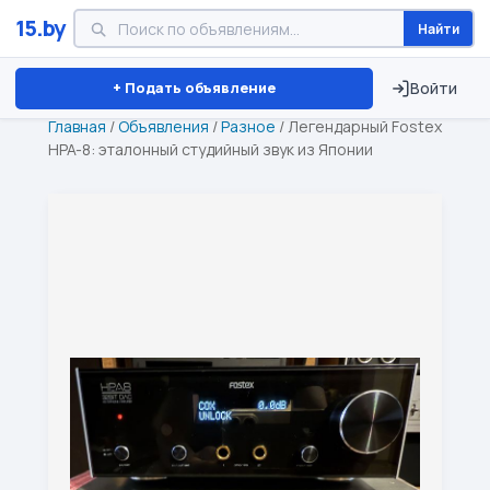
15.by
Найти
Минск
Витебск
Брест
⏱ ТОЛЬКО 15 ДНЕЙ
+ Подать объявление
Войти
Главная
/
Объявления
/
Разное
/
Легендарный Fostex
HPA-8: эталонный студийный звук из Японии