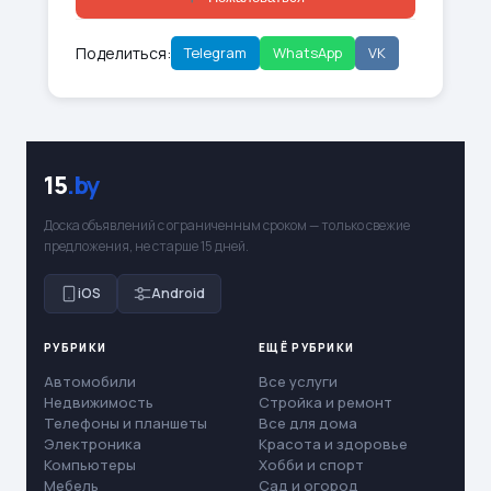
Поделиться:
Telegram
WhatsApp
VK
15
.by
Доска объявлений с ограниченным сроком — только свежие
предложения, не старше 15 дней.
iOS
Android
РУБРИКИ
ЕЩЁ РУБРИКИ
Автомобили
Все услуги
Недвижимость
Стройка и ремонт
Телефоны и планшеты
Все для дома
Электроника
Красота и здоровье
Компьютеры
Хобби и спорт
Мебель
Сад и огород