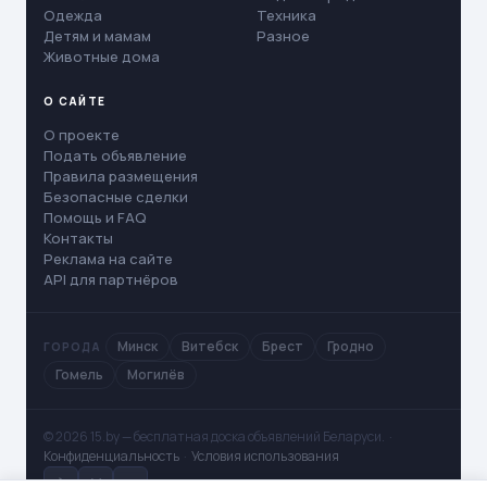
Одежда
Техника
Детям и мамам
Разное
Животные дома
О САЙТЕ
О проекте
Подать объявление
Правила размещения
Безопасные сделки
Помощь и FAQ
Контакты
Реклама на сайте
API для партнёров
Минск
Витебск
Брест
Гродно
ГОРОДА
Гомель
Могилёв
© 2026 15.by — бесплатная доска объявлений Беларуси. ·
Конфиденциальность
·
Условия использования
✈
V
◻