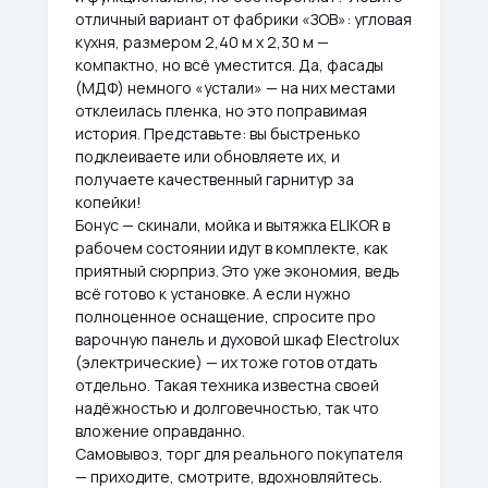
отличный вариант от фабрики «ЗОВ»: угловая
кухня, размером 2,40 м х 2,30 м —
компактно, но всё уместится. Да, фасады
(МДФ) немного «устали» — на них местами
отклеилась пленка, но это поправимая
история. Представьте: вы быстренько
подклеиваете или обновляете их, и
получаете качественный гарнитур за
копейки!
Бонус — скинали, мойка и вытяжка ELIKOR в
рабочем состоянии идут в комплекте, как
приятный сюрприз. Это уже экономия, ведь
всё готово к установке. А если нужно
полноценное оснащение, спросите про
варочную панель и духовой шкаф Electrolux
(электрические) — их тоже готов отдать
отдельно. Такая техника известна своей
надёжностью и долговечностью, так что
вложение оправданно.
Самовывоз, торг для реального покупателя
— приходите, смотрите, вдохновляйтесь.