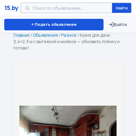
15.by
Найти
Минск
Витебск
Брест
⏱ ТОЛЬКО 15 ДНЕЙ
+ Подать объявление
Войти
Главная
/
Объявления
/
Разное
/
Кухня для дачи
2,4×2,3 м с вытяжкой и мойкой — обновить плёнку и
готово!