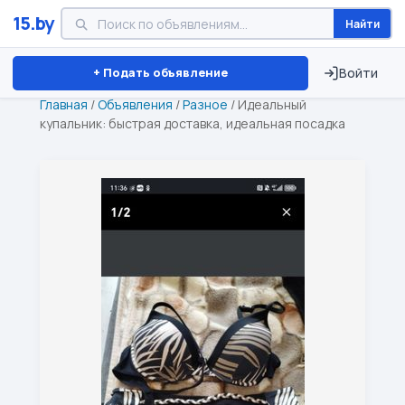
15.by
Найти
Минск
Витебск
Брест
⏱ ТОЛЬКО 15 ДНЕЙ
+ Подать объявление
Войти
Главная
/
Объявления
/
Разное
/
Идеальный
купальник: быстрая доставка, идеальная посадка