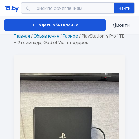
15.by
Найти
Минск
Витебск
Брест
⏱ ТОЛЬКО 15 ДНЕЙ
+ Подать объявление
Войти
Главная
/
Объявления
/
Разное
/
PlayStation 4 Pro 1ТБ
+ 2 геймпада, God of War в подарок