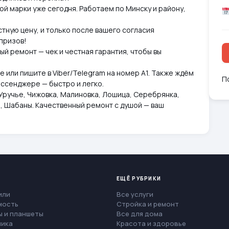
й марки уже сегодня. Работаем по Минску и району,
стную цену, и только после вашего согласия
призов!
ый ремонт — чек и честная гарантия, чтобы вы
е или пишите в Viber/Telegram на номер А1. Также ждём
П
мессенджере — быстро и легко. ⠀
 Уручье, Чижовка, Малиновка, Лошица, Серебрянка,
а, Шабаны. Качественный ремонт с душой — ваш
ЕЩЁ РУБРИКИ
или
Все услуги
мость
Стройка и ремонт
 и планшеты
Все для дома
ника
Красота и здоровье