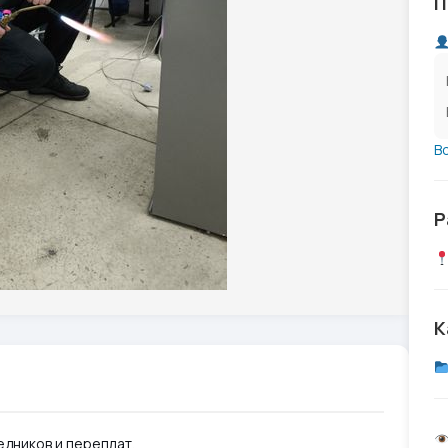
П
В
Р
К
дников и переплат. ⠀