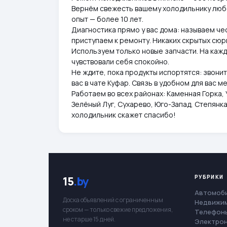
Вернём свежесть вашему холодильнику любо
опыт — более 10 лет.
Диагностика прямо у вас дома: называем че
приступаем к ремонту. Никаких скрытых сюр
Используем только новые запчасти. На кажд
чувствовали себя спокойно.
Не ждите, пока продукты испортятся: звонит
вас в чате Куфар. Связь в удобном для вас 
Работаем во всех районах: Каменная Горка,
Зелёный Луг, Сухарево, Юго-Запад, Степянк
холодильник скажет спасибо!
РУБРИКИ
15
.by
Автомоб
Доска объявлений с ограниченным
Недвижи
сроком — только свежие предложения,
Телефоны
не старше 15 дней.
Электро