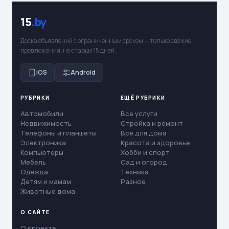
15
.by
Доска объявлений с ограниченным сроком — только свежие
предложения, не старше 15 дней.
iOS
Android
РУБРИКИ
ЕЩЁ РУБРИКИ
Автомобили
Все услуги
Недвижимость
Стройка и ремонт
Телефоны и планшеты
Все для дома
Электроника
Красота и здоровье
Компьютеры
Хобби и спорт
Мебель
Сад и огород
Одежда
Техника
Детям и мамам
Разное
Животные дома
О САЙТЕ
О проекте