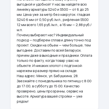
выгодной и удобной! У нас вы найдете всю
линейку арматуры S240 и S500 — от 6 до 25
мм. Цена уже за метр без накруток: гладкая
S240 6 мм от 0,50 руб./м.п., рифленая S500
12 мм всего 1,65 руб./м.п., а 16 мм — 2,88 руб./
м.п.
Почему выбирают нас? Индивидуальный
подход — подберем сплав и длину точно под
проект. Скидки на объем — чем больше, тем
выгоднее. Доставим по всей Беларуси,
причем даже в выходные и праздники. Оплата
только по факту, когда товар у вас на
объекте. И никаких хлопот с подгонкой:
нарежем в размер прямо на складе.
Наш адрес: Минск, ул. Бабушкина, 28.
Заезжайте с понедельника по пятницу с 8:00
до 17:00, в субботу до 15:00. Качество
проверено, цены прозрачны, сервис на
высоте. Арматура вашей стройки — уже
рядом!