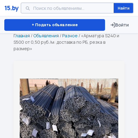
15.by
Найти
Минск
Витебск
Брест
⏱ ТОЛЬКО 15 ДНЕЙ
+ Подать объявление
Войти
Главная
/
Объявления
/
Разное
/
«Арматура S240 и
S500 от 0,50 руб./м: доставка по РБ, резка в
размер»