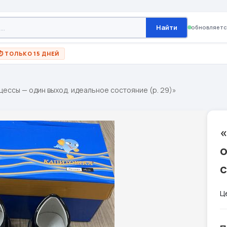
Найти
обновляетс
⏱ ТОЛЬКО 15 ДНЕЙ
ессы — один выход, идеальное состояние (р. 29)»
с
Ц