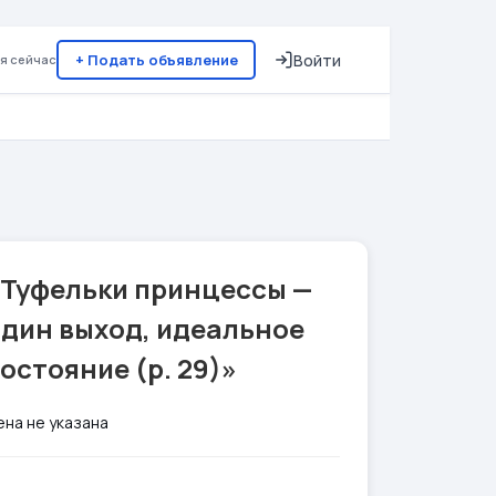
+ Подать объявление
Войти
я сейчас
«Туфельки принцессы —
один выход, идеальное
остояние (р. 29)»
ена не указана