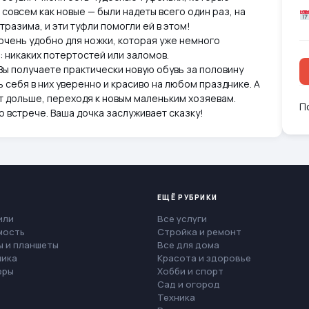
совсем как новые — были надеты всего один раз, на
тразима, и эти туфли помогли ей в этом!
 очень удобно для ножки, которая уже немного
: никаких потертостей или заломов.
Вы получаете практически новую обувь за половину
 себя в них уверенно и красиво на любом празднике. А
т дольше, переходя к новым маленьким хозяевам.
П
 встрече. Ваша дочка заслуживает сказку!
ЕЩЁ РУБРИКИ
или
Все услуги
мость
Стройка и ремонт
 и планшеты
Все для дома
ника
Красота и здоровье
еры
Хобби и спорт
Сад и огород
Техника