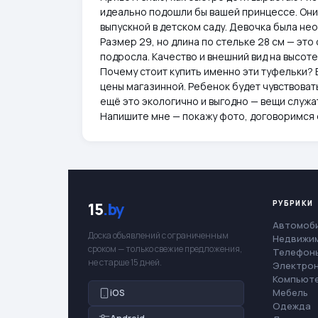
идеально подошли бы вашей принцессе. Они 
выпускной в детском саду. Девочка была нео
Размер 29, но длина по стельке 28 см — это
подросла. Качество и внешний вид на высоте
Почему стоит купить именно эти туфельки? 
цены магазинной. Ребенок будет чувствовать
ещё это экологично и выгодно — вещи служа
Напишите мне — покажу фото, договоримся о
РУБРИКИ
15
.by
Автомоб
Доска объявлений с ограниченным
Недвижи
сроком — только свежие предложения,
Телефоны
не старше 15 дней.
Электро
Компьют
Мебель
iOS
Одежда