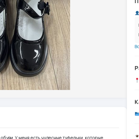
П
В
Р
К
 обуви. У меня есть чудесные туфельки, которые