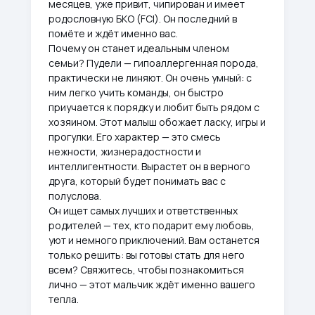
месяцев, уже привит, чипирован и имеет
родословную БКО (FCI). Он последний в
помёте и ждёт именно вас.
Почему он станет идеальным членом
семьи? Пудели — гипоаллергенная порода,
практически не линяют. Он очень умный: с
ним легко учить команды, он быстро
приучается к порядку и любит быть рядом с
хозяином. Этот малыш обожает ласку, игры и
прогулки. Его характер — это смесь
нежности, жизнерадостности и
интеллигентности. Вырастет он в верного
друга, который будет понимать вас с
полуслова.
Он ищет самых лучших и ответственных
родителей — тех, кто подарит ему любовь,
уют и немного приключений. Вам останется
только решить: вы готовы стать для него
всем? Свяжитесь, чтобы познакомиться
лично — этот мальчик ждёт именно вашего
тепла.