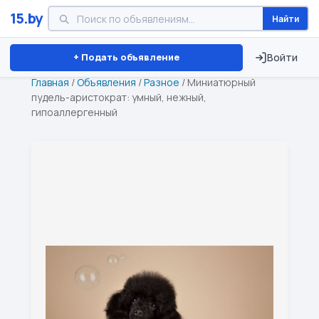
15.by
Найти
Минск
Витебск
Брест
⏱ ТОЛЬКО 15 ДНЕЙ
+ Подать объявление
Войти
Главная
/
Объявления
/
Разное
/
Миниатюрный
пудель-аристократ: умный, нежный,
гипоаллергенный