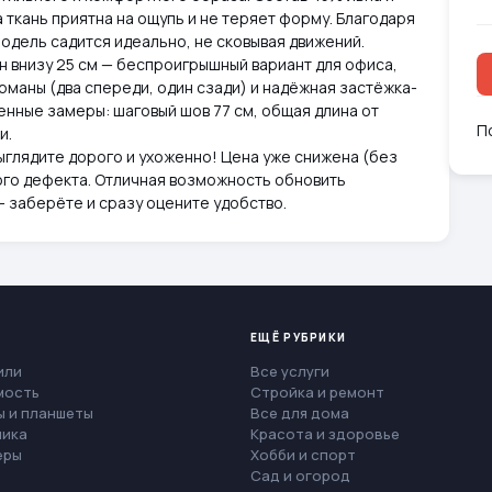
 ткань приятна на ощупь и не теряет форму. Благодаря
модель садится идеально, не сковывая движений.
н внизу 25 см — беспроигрышный вариант для офиса,
рманы (два спереди, один сзади) и надёжная застёжка-
нные замеры: шаговый шов 77 см, общая длина от
П
и.
выглядите дорого и ухоженно! Цена уже снижена (без
ого дефекта. Отличная возможность обновить
 заберёте и сразу оцените удобство.
ЕЩЁ РУБРИКИ
или
Все услуги
мость
Стройка и ремонт
 и планшеты
Все для дома
ника
Красота и здоровье
еры
Хобби и спорт
Сад и огород