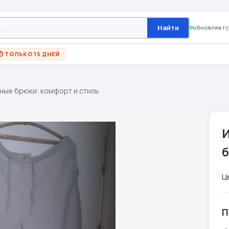
Найти
обновляетс
⏱ ТОЛЬКО 15 ДНЕЙ
ные брюки: комфорт и стиль
б
Ц
П