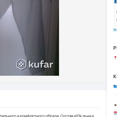
В
Р
К
тильного и комфортного образа. Состав 45% льна и