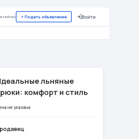
+ Подать объявление
Войти
я сейчас
Идеальные льняные
рюки: комфорт и стиль
ена не указана
родавец