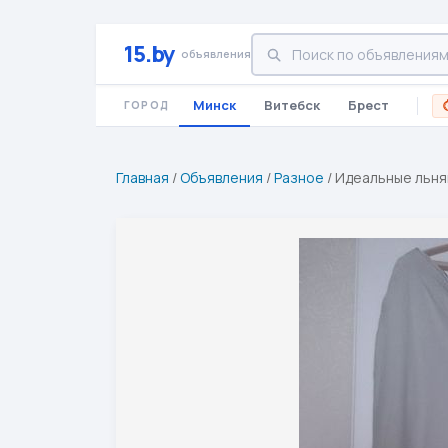
15.by
объявления
Минск
Витебск
Брест
ГОРОД
Главная
/
Объявления
/
Разное
/
Идеальные льня