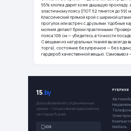
55% хлопка дарит коже дышащую прохладу, а
эластичному поясу (ПОТ 52 тянется до 59) 
Классический прямой крой с шириной штани
прогулок или встреч с друзьями. Удобные ка
молния делают брюки практичными. Провере
пояса 106 см — убедитесь в точности посадк
С вещами из натуральных тканей вы всегда 
торга), состояние безупречное — без един
гардероб качественной вещью. Самовывоз —
РУБРИКИ
15
.by
Автомоб
Доска объявлений с ограниченным
Недвижи
сроком — только свежие предложения,
Телефоны
не старше 15 дней.
Электро
Компьют
Мебель
iOS