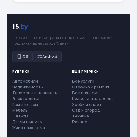
15
.by
Доска объявлений с ограниченным сроком — только свежие
предложения, не старше 15 дней.
iOS
Android
РУБРИКИ
ЕЩЁ РУБРИКИ
Автомобили
Все услуги
Недвижимость
Стройка и ремонт
Телефоны и планшеты
Все для дома
Электроника
Красота и здоровье
Компьютеры
Хобби и спорт
Мебель
Сад и огород
Одежда
Техника
Детям и мамам
Разное
Животные дома