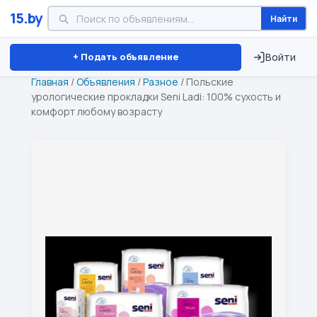
15.by
Найти
Минск
Витебск
Брест
⏱ ТОЛЬКО 15 ДНЕЙ
+ Подать объявление
Войти
Главная
/
Объявления
/
Разное
/
Польские
урологические прокладки Seni Ladi: 100% сухость и
комфорт любому возрасту