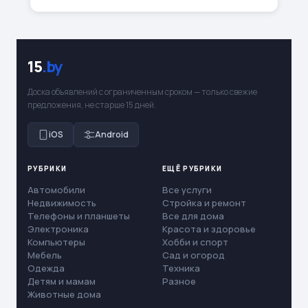
15
.by
Доска объявлений с ограниченным сроком — только свежие
предложения, не старше 15 дней.
iOS
Android
РУБРИКИ
ЕЩЁ РУБРИКИ
Автомобили
Все услуги
Недвижимость
Стройка и ремонт
Телефоны и планшеты
Все для дома
Электроника
Красота и здоровье
Компьютеры
Хобби и спорт
Мебель
Сад и огород
Одежда
Техника
Детям и мамам
Разное
Животные дома