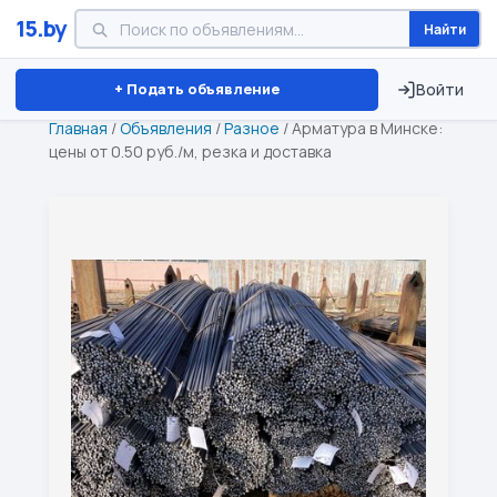
15.by
Найти
Минск
Витебск
Брест
⏱ ТОЛЬКО 15 ДНЕЙ
+ Подать объявление
Войти
Главная
/
Объявления
/
Разное
/
Арматура в Минске:
цены от 0.50 руб./м, резка и доставка