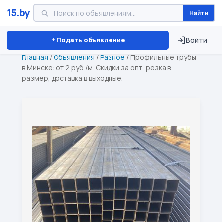
15.by
Найти
Минск
Витебск
Брест
⏱ ТОЛЬКО 15 ДНЕЙ
+ Подать объявление
Войти
Главная
/
Объявления
/
Разное
/
Профильные трубы
в Минске: от 2 руб./м. Скидки за опт, резка в
размер, доставка в выходные.