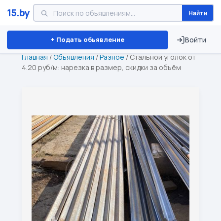
15.by
Найти
Минск
Витебск
Брест
⏱ ТОЛЬКО 15 ДНЕЙ
+ Подать объявление
Войти
Главная
/
Объявления
/
Разное
/
Стальной уголок от
4.20 руб/м: нарезка в размер, скидки за объём