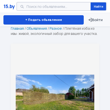
15.by
Найти
Минск
Витебск
Брест
⏱ ТОЛЬКО 15 ДНЕЙ
+ Подать объявление
Войти
Главная
/
Объявления
/
Разное
/
Плетёная изба из
ивы: живой, экологичный забор для вашего участка.