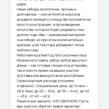
шарм.
Наши заборы экологичны, прочны и
долговечны — они не боятся морозов,
дождей и палящего солнца. Вы получаете не
просто конструкцию, а произведение
искусства, которое будет радовать глаз
долгие годы. Ива — уникальный материал:
она гибкая, но при этом исключительно
крепкая, а её текстура добавляет тепла
любому саду.
Работаем круглый год, без сезонных пауз.
Можем изготовить забор любой высоты и
длины — как готовые секции под установку,
так и плести прямо на вашем участке.
Доставка или выезд по всей республике
(транспортные расходы уточняем
отдельно). Специальные цены: до 10 кв.м —
46 р./кв.м, до 20 — 45 р., до 30 — 44 р., до 40
— 43 р., от 40 — 42 р.
Пишите или звоните, УНП CB0319391. Пусть
ваш участок обретёт живой характер!