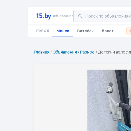
15.by
объявления
Минск
Витебск
Брест
ГОРОД
Главная
/
Объявления
/
Разное
/
Детский велосип