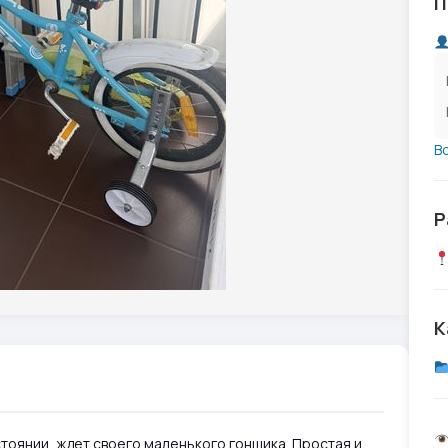
П
В
Р
К
тоянии, ждет своего маленького гонщика. Простая и