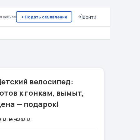
+ Подать объявление
Войти
я сейчас
Детский велосипед:
отов к гонкам, вымыт,
ена — подарок!
ена не указана