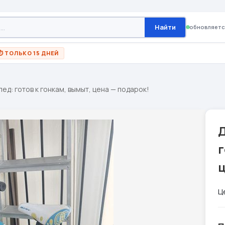
Найти
обновляетс
⏱ ТОЛЬКО 15 ДНЕЙ
ед: готов к гонкам, вымыт, цена — подарок!
г
ц
Ц