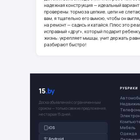
надежная конструкция — идеальный вариант
проверены: тормоза цепкие, цепи не слетают
вам, я тщательно его вымою, чтобы он выгля
на ремонт — садись и катайся. Плюс это ре
исправный «друг», который подарит ребенку
жизнь: укрепляет мышцы, учит держать равн
разбирают быстро!
РУБРИКИ
15
.by
Автомоб
Доска объявлений с ограниченным
Недвижи
сроком — только свежие предложения,
Телефоны
не старше 15 дней.
Электро
Компьют
Мебель
iOS
Одежда
Android
Детям и 