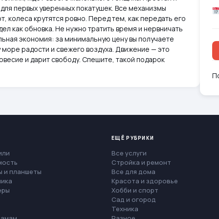
 для первых уверенных покатушек. Все механизмы
, колеса крутятся ровно. Перед тем, как передать его
дел как обновка. Не нужно тратить время и нервничать
альная экономия: за минимальную цену вы получаете
 море радости и свежего воздуха. Движение — это
овесие и дарит свободу. Спешите, такой подарок
П
ЕЩЁ РУБРИКИ
или
Все услуги
мость
Стройка и ремонт
 и планшеты
Все для дома
ника
Красота и здоровье
еры
Хобби и спорт
Сад и огород
Техника
мамам
Разное