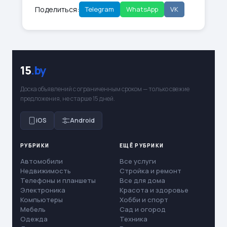
Поделиться:
Telegram
WhatsApp
VK
15
.by
Доска объявлений с ограниченным сроком — только свежие
предложения, не старше 15 дней.
iOS
Android
РУБРИКИ
ЕЩЁ РУБРИКИ
Автомобили
Все услуги
Недвижимость
Стройка и ремонт
Телефоны и планшеты
Все для дома
Электроника
Красота и здоровье
Компьютеры
Хобби и спорт
Мебель
Сад и огород
Одежда
Техника