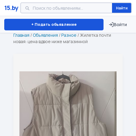
15.by
Найти
Минск
Витебск
Брест
⏱ ТОЛЬКО 15 ДНЕЙ
+ Подать объявление
Войти
Главная
/
Объявления
/
Разное
/
Жилетка почти
новая: цена вдвое ниже магазинной