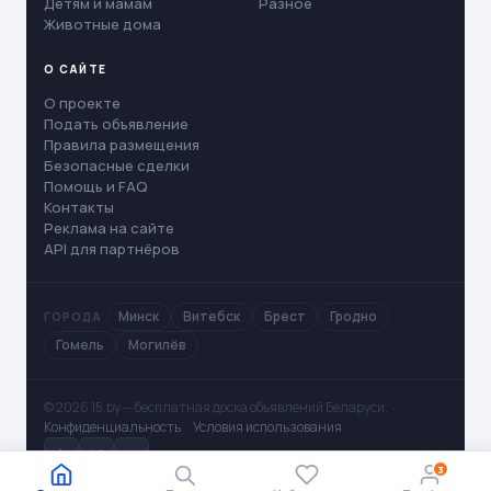
Детям и мамам
Разное
Животные дома
О САЙТЕ
О проекте
Подать объявление
Правила размещения
Безопасные сделки
Помощь и FAQ
Контакты
Реклама на сайте
API для партнёров
Минск
Витебск
Брест
Гродно
ГОРОДА
Гомель
Могилёв
© 2026 15.by — бесплатная доска объявлений Беларуси. ·
Конфиденциальность
·
Условия использования
✈
V
◻
3