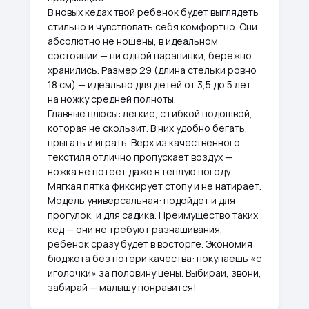
В новых кедах твой ребенок будет выглядеть
стильно и чувствовать себя комфортно. Они
абсолютно не ношены, в идеальном
состоянии — ни одной царапинки, бережно
хранились. Размер 29 (длина стельки ровно
18 см) — идеально для детей от 3,5 до 5 лет
на ножку средней полноты.
Главные плюсы: легкие, с гибкой подошвой,
которая не скользит. В них удобно бегать,
прыгать и играть. Верх из качественного
текстиля отлично пропускает воздух —
ножка не потеет даже в теплую погоду.
Мягкая пятка фиксирует стопу и не натирает.
Модель универсальная: подойдет и для
прогулок, и для садика. Преимущество таких
кед — они не требуют разнашивания,
ребенок сразу будет в восторге. Экономия
бюджета без потери качества: покупаешь «с
иголочки» за половину цены. Выбирай, звони,
забирай — малышу понравится!