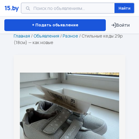
15.by
Найти
Минск
Витебск
Брест
⏱ ТОЛЬКО 15 ДНЕЙ
+ Подать объявление
Войти
Главная
/
Объявления
/
Разное
/
Стильные кеды 29р
(18см) — как новые