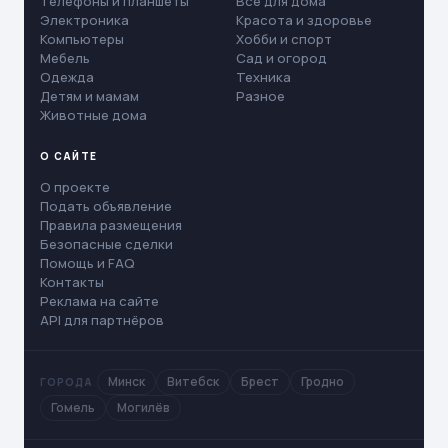
Телефоны и планшеты
Все для дома
Электроника
Красота и здоровье
Компьютеры
Хобби и спорт
Мебель
Сад и огород
Одежда
Техника
Детям и мамам
Разное
Животные дома
О САЙТЕ
О проекте
Подать объявление
Правила размещения
Безопасные сделки
Помощь и FAQ
Контакты
Реклама на сайте
API для партнёров
Минск
Витебск
Брест
Гродно
ГОРОДА
Гомель
Могилёв