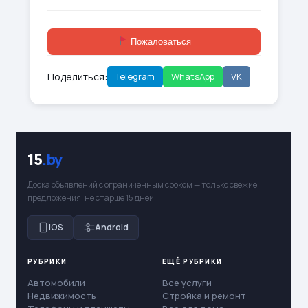
Пожаловаться
Поделиться:
Telegram
WhatsApp
VK
15
.by
Доска объявлений с ограниченным сроком — только свежие
предложения, не старше 15 дней.
iOS
Android
РУБРИКИ
ЕЩЁ РУБРИКИ
Автомобили
Все услуги
Недвижимость
Стройка и ремонт