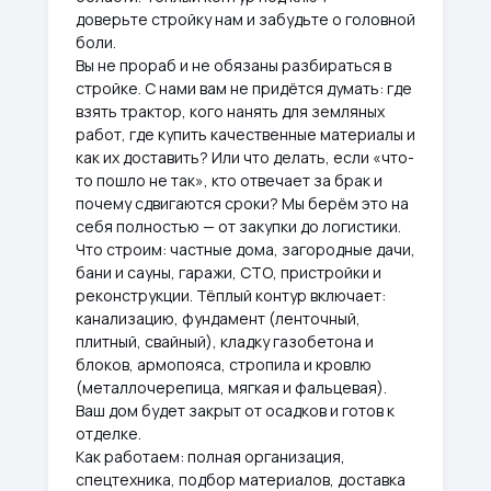
доверьте стройку нам и забудьте о головной
боли.
Вы не прораб и не обязаны разбираться в
стройке. С нами вам не придётся думать: где
взять трактор, кого нанять для земляных
работ, где купить качественные материалы и
как их доставить? Или что делать, если «что-
то пошло не так», кто отвечает за брак и
почему сдвигаются сроки? Мы берём это на
себя полностью — от закупки до логистики.
Что строим: частные дома, загородные дачи,
бани и сауны, гаражи, СТО, пристройки и
реконструкции. Тёплый контур включает:
канализацию, фундамент (ленточный,
плитный, свайный), кладку газобетона и
блоков, армопояса, стропила и кровлю
(металлочерепица, мягкая и фальцевая).
Ваш дом будет закрыт от осадков и готов к
отделке.
Как работаем: полная организация,
спецтехника, подбор материалов, доставка