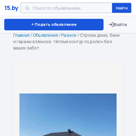
15.by
Найти
Минск
Витебск
Брест
⏱ ТОЛЬКО 15 ДНЕЙ
+ Подать объявление
Войти
Главная
/
Объявления
/
Разное
/
Строим дома, бани
и гаражи в Минске: тёплый контур под ключ без
ваших забот