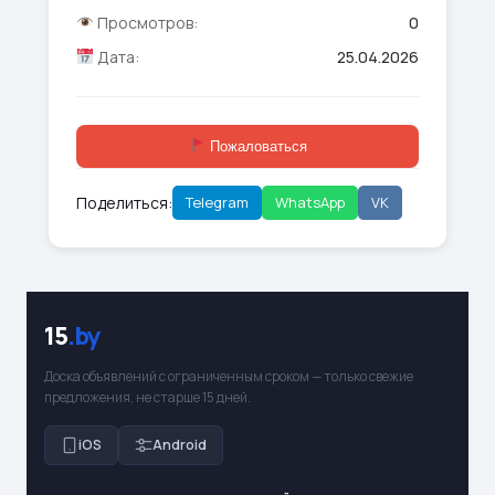
Просмотров:
0
Дата:
25.04.2026
Пожаловаться
Поделиться:
Telegram
WhatsApp
VK
15
.by
Доска объявлений с ограниченным сроком — только свежие
предложения, не старше 15 дней.
iOS
Android