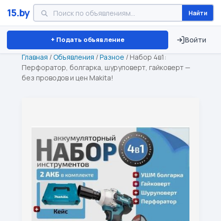
15.by
Найти
Минск
Витебск
Брест
⏱ ТОЛЬКО 15 ДНЕЙ
+ Подать объявление
Войти
Главная
/
Объявления
/
Разное
/
Набор 4в1:
Перфоратор, болгарка, шуруповерт, гайковерт —
без проводов и цен Makita!