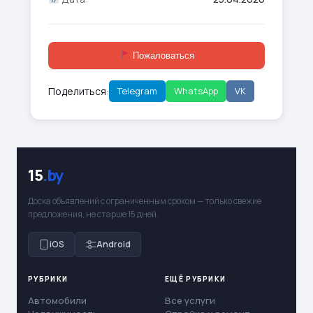
Пожаловаться
Поделиться:
Telegram
WhatsApp
VK
15
.by
Доска объявлений с ограниченным сроком — только свежие
предложения, не старше 15 дней.
iOS
Android
РУБРИКИ
ЕЩЁ РУБРИКИ
Автомобили
Все услуги