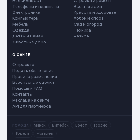
Недвижимость
Стройка и ремонт
Телефоны и планшеты
Все для дома
Электроника
Красота и здоровье
Компьютеры
Хобби и спорт
Мебель
Сад и огород
Одежда
Техника
Детям и мамам
Разное
Животные дома
О САЙТЕ
О проекте
Подать объявление
Правила размещения
Безопасные сделки
Помощь и FAQ
Контакты
Реклама на сайте
API для партнёров
Минск
Витебск
Брест
Гродно
ГОРОДА
Гомель
Могилёв