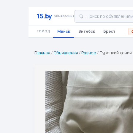
15.by
объявления
Минск
Витебск
Брест
ГОРОД
Главная
/
Объявления
/
Разное
/
Турецкий деним 