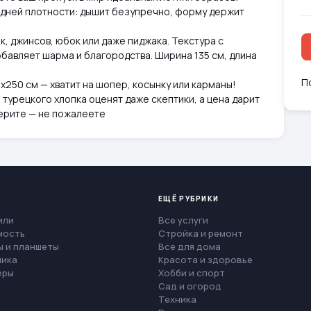
дней плотности: дышит безупречно, форму держит
к, джинсов, юбок или даже пиджака. Текстура с
обавляет шарма и благородства. Ширина 135 см, длина
П
0х250 см — хватит на шопер, косынку или карманы!
 турецкого хлопка оценят даже скептики, а цена дарит
Берите — не пожалеете
ЕЩЁ РУБРИКИ
или
Все услуги
мость
Стройка и ремонт
 и планшеты
Все для дома
ника
Красота и здоровье
еры
Хобби и спорт
Сад и огород
Техника