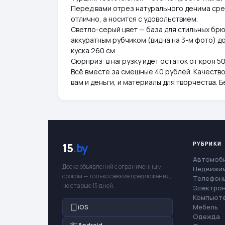
Перед вами отрез натурального денима сре
отлично, а носится с удовольствием.
Светло-серый цвет — база для стильных брю
аккуратным рубчиком (видна на 3-м фото) д
куска 260 см.
Сюрприз: в нагрузку идёт остаток от кроя 5
Всё вместе за смешные 40 рублей. Качество
вам и деньги, и материалы для творчества. 
РУБРИКИ
15
.by
Автомоб
Доска объявлений с ограниченным
Недвижи
сроком — только свежие предложения,
Телефоны
не старше 15 дней.
Электро
Компьют
Мебель
iOS
Одежда