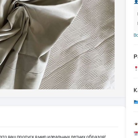
В
Р
К
 это ваш пропуск в мир идеальных летних образов!