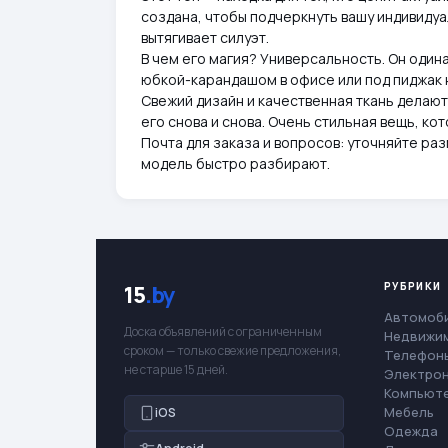
создана, чтобы подчеркнуть вашу индивидуа
вытягивает силуэт.
В чем его магия? Универсальность. Он один
юбкой-карандашом в офисе или под пиджак 
Свежий дизайн и качественная ткань делают 
его снова и снова. Очень стильная вещь, ко
Почта для заказа и вопросов: уточняйте ра
модель быстро разбирают.
РУБРИКИ
15
.by
Автомоб
Доска объявлений с ограниченным
Недвижи
сроком — только свежие предложения,
Телефоны
не старше 15 дней.
Электро
Компьют
Мебель
iOS
Одежда