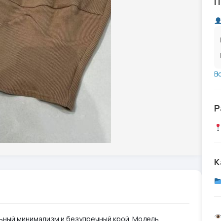
П
В
Р
К
уальный минимализм и безупречный крой. Модель