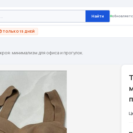
Найти
обновляетс
⏱ ТОЛЬКО 15 ДНЕЙ
кроя: минимализм для офиса и прогулок.
Т
п
Ц