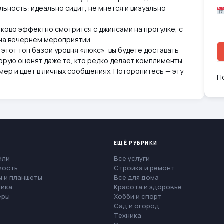
льность: идеально сидит, не мнется и визуально
аково эффектно смотрится с джинсами на прогулке, с
на вечернем мероприятии.
этот топ базой уровня «люкс»: вы будете доставать
торую оценят даже те, кто редко делает комплименты.
змер и цвет в личных сообщениях. Поторопитесь — эту
П
ЕЩЁ РУБРИКИ
или
Все услуги
мость
Стройка и ремонт
 и планшеты
Все для дома
ника
Красота и здоровье
еры
Хобби и спорт
Сад и огород
Техника