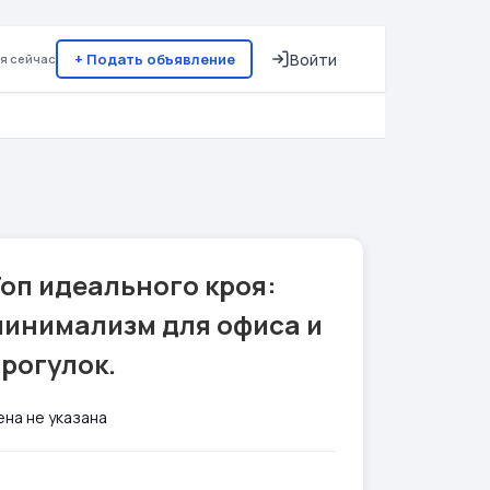
+ Подать объявление
Войти
я сейчас
оп идеального кроя:
минимализм для офиса и
рогулок.
ена не указана