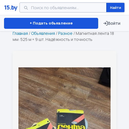
15.by
Найти
Минск
Витебск
Брест
⏱ ТОЛЬКО 15 ДНЕЙ
+ Подать объявление
Войти
Главная
/
Объявления
/
Разное
/
Магнитная лента 18
мм: 525 м × 9 шт. Надёжность и точность