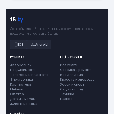
15
.by
Доска объявлений с ограниченным сроком — только свежие
предложения, не старше 15 дней.
iOS
Android
РУБРИКИ
ЕЩЁ РУБРИКИ
Автомобили
Все услуги
Недвижимость
Стройка и ремонт
Телефоны и планшеты
Все для дома
Электроника
Красота и здоровье
Компьютеры
Хобби и спорт
Мебель
Сад и огород
Одежда
Техника
Детям и мамам
Разное
Животные дома