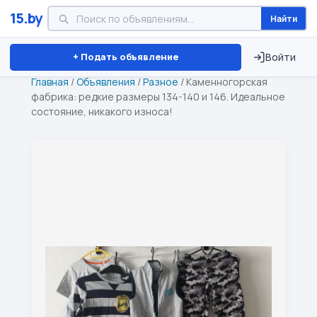
15.by
Найти
Минск
Витебск
Брест
⏱ ТОЛЬКО 15 ДНЕЙ
+ Подать объявление
Войти
Главная
/
Объявления
/
Разное
/
Каменногорская
фабрика: редкие размеры 134-140 и 146. Идеальное
состояние, никакого износа!