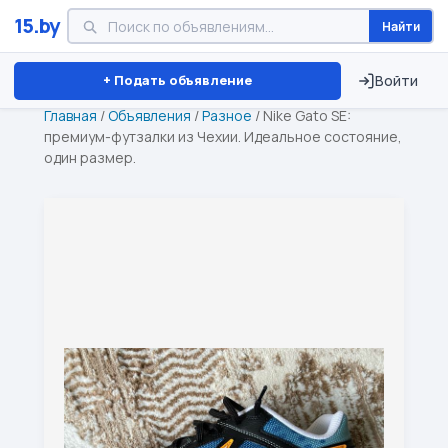
15.by
Найти
Минск
Витебск
Брест
⏱ ТОЛЬКО 15 ДНЕЙ
+ Подать объявление
Войти
Главная
/
Объявления
/
Разное
/
Nike Gato SE:
премиум-футзалки из Чехии. Идеальное состояние,
один размер.