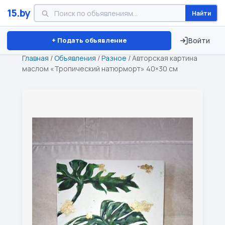
15.by
Найти
Минск
Витебск
Брест
⏱ ТОЛЬКО 15 ДНЕЙ
+ Подать объявление
Войти
Главная
/
Объявления
/
Разное
/
Авторская картина
маслом «Тропический натюрморт» 40×30 см