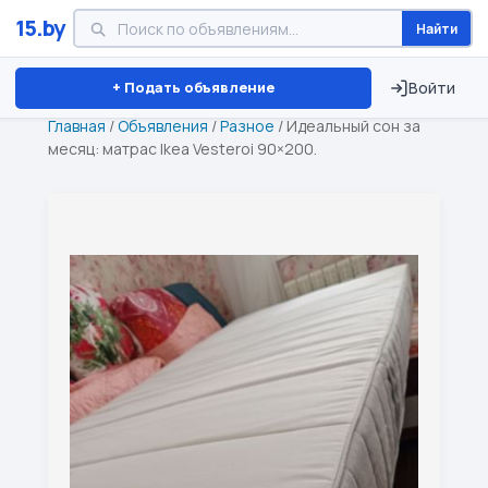
15.by
Найти
Минск
Витебск
Брест
⏱ ТОЛЬКО 15 ДНЕЙ
+ Подать объявление
Войти
Главная
/
Объявления
/
Разное
/
Идеальный сон за
месяц: матрас Ikea Vesteroi 90×200.