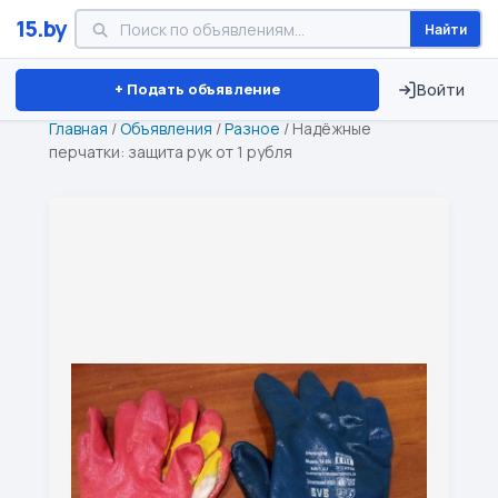
15.by
Найти
Минск
Витебск
Брест
⏱ ТОЛЬКО 15 ДНЕЙ
+ Подать объявление
Войти
Главная
/
Объявления
/
Разное
/
Надёжные
перчатки: защита рук от 1 рубля