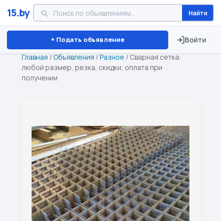
15.by
Найти
Минск
Витебск
Брест
⏱ ТОЛЬКО 15 ДНЕЙ
+ Подать объявление
Войти
Главная
/
Объявления
/
Разное
/
Сварная сетка:
любой размер, резка, скидки, оплата при
получении