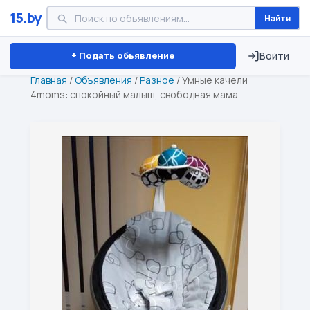
15.by
Найти
Минск
Витебск
Брест
⏱ ТОЛЬКО 15 ДНЕЙ
+ Подать объявление
Войти
Главная
/
Объявления
/
Разное
/
Умные качели
4moms: спокойный малыш, свободная мама