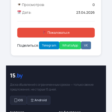
Просмотров:
0
Дата:
23.04.2026
Пожаловаться
Поделиться:
Telegram
WhatsApp
VK
15
.by
Доска объявлений с ограниченным сроком — только свежие
предложения, не старше 15 дней.
iOS
Android