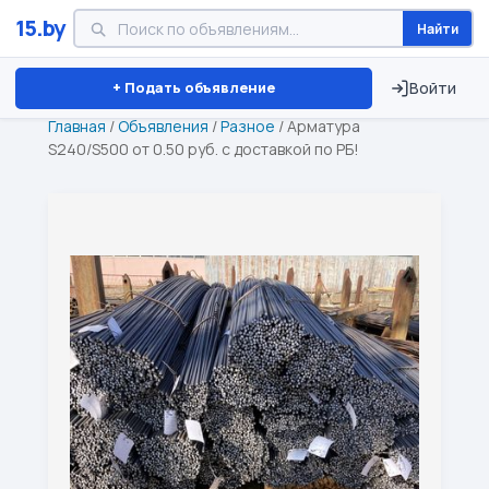
15.by
Найти
Минск
Витебск
Брест
⏱ ТОЛЬКО 15 ДНЕЙ
+ Подать объявление
Войти
Главная
/
Объявления
/
Разное
/
Арматура
S240/S500 от 0.50 руб. с доставкой по РБ!