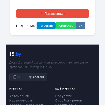
Пожаловаться
Поделиться:
Telegram
WhatsApp
VK
15
.by
Доска объявлений с ограниченным сроком — только свежие
предложения, не старше 15 дней.
iOS
Android
РУБРИКИ
ЕЩЁ РУБРИКИ
Автомобили
Все услуги
Недвижимость
Стройка и ремонт
Телефоны и планшеты
Все для дома