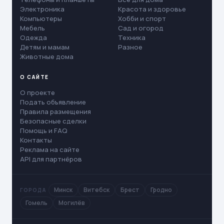
Электроника
Красота и здоровье
Компьютеры
Хобби и спорт
Мебель
Сад и огород
Одежда
Техника
Детям и мамам
Разное
Животные дома
О САЙТЕ
О проекте
Подать объявление
Правила размещения
Безопасные сделки
Помощь и FAQ
Контакты
Реклама на сайте
API для партнёров
Минск
Витебск
Брест
Гродно
ГОРОДА
Гомель
Могилёв