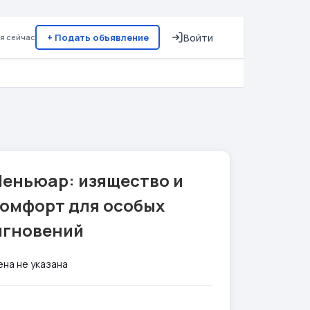
+ Подать объявление
Войти
я сейчас
Пеньюар: изящество и
комфорт для особых
мгновений
ена не указана