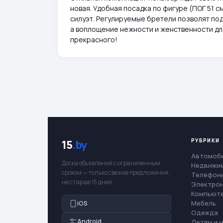
новая. Удобная посадка по фигуре (ПОГ 51 с
силуэт. Регулируемые бретели позволят под
а воплощение нежности и женственности дл
прекрасного!
РУБРИКИ
15
.by
Автомоб
Доска объявлений с ограниченным
Недвижи
сроком — только свежие предложения,
Телефоны
не старше 15 дней.
Электро
Компьют
Мебель
iOS
Одежда
Android
Детям и 