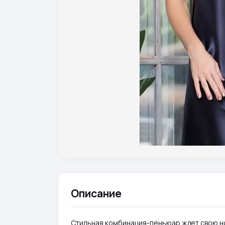
Описание
Стильная комбинация-пеньюар ждет свою но