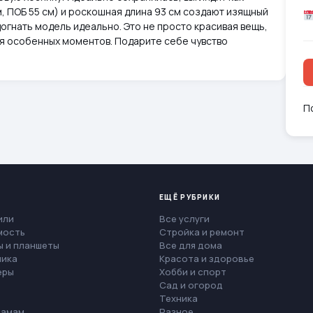
м, ПОБ 55 см) и роскошная длина 93 см создают изящный
огнать модель идеально. Это не просто красивая вещь,
я особенных моментов. Подарите себе чувство
П
ЕЩЁ РУБРИКИ
или
Все услуги
мость
Стройка и ремонт
 и планшеты
Все для дома
ника
Красота и здоровье
еры
Хобби и спорт
Сад и огород
Техника
мамам
Разное