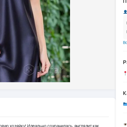
П
В
Р
К
вую хозяйку! Идеально сохранилась, выглядит как