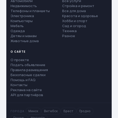
Автомобили
Все услуги
Недвижимость
Стройка и ремонт
Телефоны и планшеты
Все для дома
Электроника
Красота и здоровье
Компьютеры
Хобби и спорт
Мебель
Сад и огород
Одежда
Техника
Детям и мамам
Разное
Животные дома
О САЙТЕ
О проекте
Подать объявление
Правила размещения
Безопасные сделки
Помощь и FAQ
Контакты
Реклама на сайте
API для партнёров
Минск
Витебск
Брест
Гродно
ГОРОДА
Гомель
Могилёв