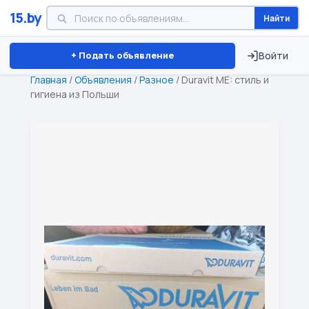
15.by
Найти
Минск
Витебск
Брест
⏱ ТОЛЬКО 15 ДНЕЙ
+ Подать объявление
Войти
Главная
/
Объявления
/
Разное
/
Duravit ME: стиль и
гигиена из Польши