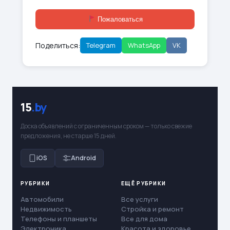
Пожаловаться
Поделиться:
Telegram
WhatsApp
VK
15
.by
Доска объявлений с ограниченным сроком — только свежие
предложения, не старше 15 дней.
iOS
Android
РУБРИКИ
ЕЩЁ РУБРИКИ
Автомобили
Все услуги
Недвижимость
Стройка и ремонт
Телефоны и планшеты
Все для дома
Электроника
Красота и здоровье