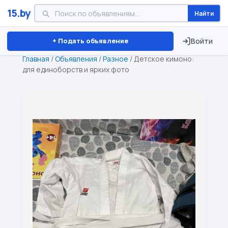
15.by
Найти
Минск
Витебск
Брест
⏱ ТОЛЬКО 15 ДНЕЙ
+ Подать объявление
Войти
Главная
/
Объявления
/
Разное
/
Детское кимоно:
для единоборств и ярких фото