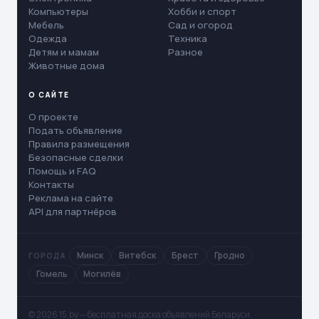
Компьютеры
Хобби и спорт
Мебель
Сад и огород
Одежда
Техника
Детям и мамам
Разное
Животные дома
О САЙТЕ
О проекте
Подать объявление
Правила размещения
Безопасные сделки
Помощь и FAQ
Контакты
Реклама на сайте
API для партнёров
Минск
Витебск
Брест
Гродно
ГОРОДА
Гомель
Могилёв
© 2026 15.by — бесплатная доска объявлений Беларуси. ·