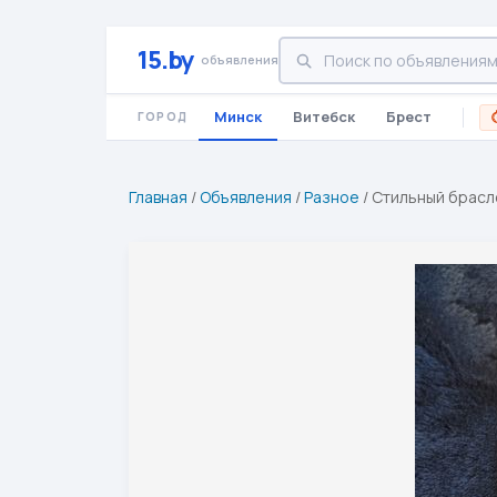
15.by
объявления
Минск
Витебск
Брест
ГОРОД
Главная
/
Объявления
/
Разное
/
Стильный брасле