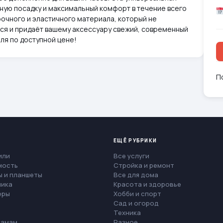
ьную посадку и максимальный комфорт в течение всего
рочного и эластичного материала, который не
ся и придаёт вашему аксессуару свежий, современный
иля по доступной цене!
П
ЕЩЁ РУБРИКИ
или
Все услуги
мость
Стройка и ремонт
 и планшеты
Все для дома
ника
Красота и здоровье
еры
Хобби и спорт
Сад и огород
Техника
мамам
Разное