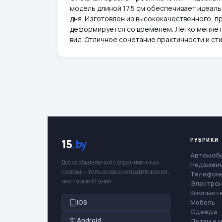
модель длиной 17.5 см обеспечивает идеал
дня. Изготовлен из высококачественного, п
деформируется со временем. Легко меняет
вид. Отличное сочетание практичности и ст
РУБРИКИ
15
.by
Автомоб
Доска объявлений с ограниченным
Недвижи
сроком — только свежие предложения,
Телефоны
не старше 15 дней.
Электро
Компьют
Мебель
iOS
Одежда
Android
Детям и 