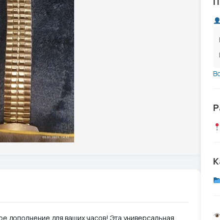
П
В
Р
К
ое дополнение для ваших часов! Эта универсальная