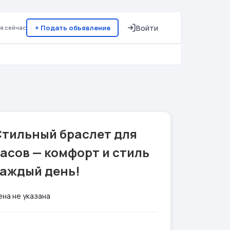
+ Подать объявление
Войти
я сейчас
Стильный браслет для
асов — комфорт и стиль
каждый день!
ена не указана