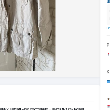
В
Р
К
зяйку! Идеальное состояние — выглядит как новая.