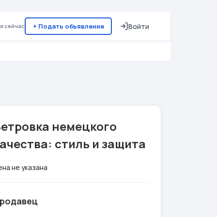
+ Подать объявление
Войти
я сейчас
Ветровка немецкого
ачества: стиль и защита
ена не указана
родавец