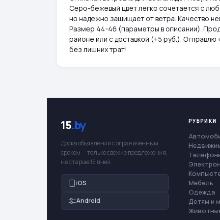
Серо-бежевый цвет легко сочетается с любо
но надежно защищает от ветра. Качество не
Размер 44-46 (параметры в описании). Прод
районе или с доставкой (+5 руб.). Отправл
без лишних трат!
РУБРИКИ
15
.by
Автомоб
Доска объявлений с ограниченным
Недвижи
сроком — только свежие предложения,
Телефоны
не старше 15 дней.
Электро
Компьют
Мебель
iOS
Одежда
Android
Детям и 
Животны