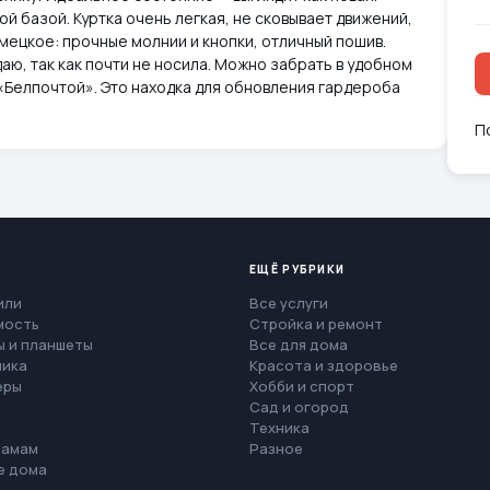
й базой. Куртка очень легкая, не сковывает движений,
мецкое: прочные молнии и кнопки, отличный пошив.
аю, так как почти не носила. Можно забрать в удобном
ю «Белпочтой». Это находка для обновления гардероба
П
ЕЩЁ РУБРИКИ
или
Все услуги
мость
Стройка и ремонт
 и планшеты
Все для дома
ника
Красота и здоровье
еры
Хобби и спорт
Сад и огород
Техника
мамам
Разное
е дома