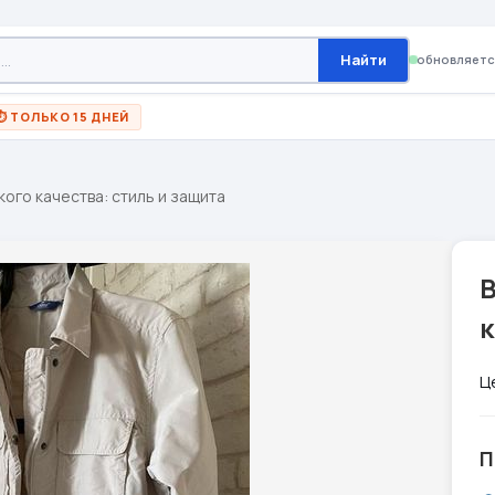
Найти
обновляетс
⏱ ТОЛЬКО 15 ДНЕЙ
ого качества: стиль и защита
к
Ц
П