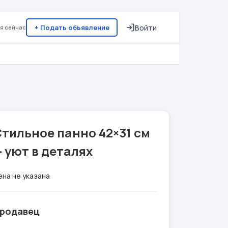
+ Подать объявление
Войти
я сейчас
тильное панно 42×31 см
 уют в деталях
ена не указана
родавец