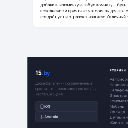
добавить изюминку в любую комнату — будь 
исполнение и приятные материалы делают е
создаёт уют и отражает ваш вкус. Отличный
РУБРИКИ
15
.by
Автомоб
Доска объявлений с ограниченным
Недвижи
сроком — только свежие предложения,
Телефоны
не старше 15 дней.
Электро
Компьют
Мебель
iOS
Одежда
Android
Детям и 
Животны