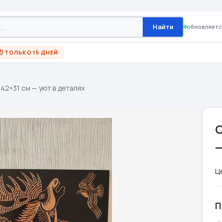
Найти
обновляетс
⏱ ТОЛЬКО 15 ДНЕЙ
42×31 см — уют в деталях
С
—
Ц
П