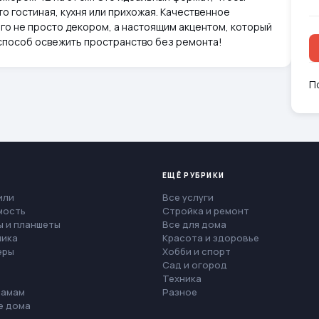
то гостиная, кухня или прихожая. Качественное
го не просто декором, а настоящим акцентом, который
 способ освежить пространство без ремонта!
П
ЕЩЁ РУБРИКИ
или
Все услуги
мость
Стройка и ремонт
 и планшеты
Все для дома
ника
Красота и здоровье
еры
Хобби и спорт
Сад и огород
Техника
мамам
Разное
е дома