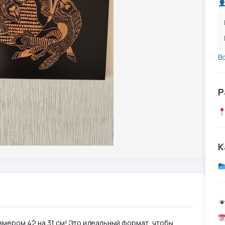
В
Р
К
змером 42 на 31 см! Это идеальный формат, чтобы