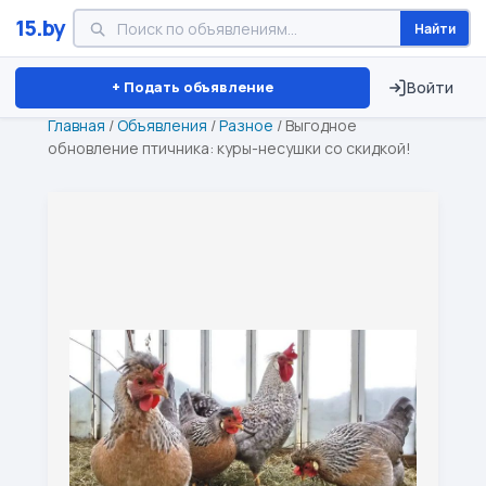
15.by
Найти
Минск
Витебск
Брест
⏱ ТОЛЬКО 15 ДНЕЙ
+ Подать объявление
Войти
Главная
/
Объявления
/
Разное
/
Выгодное
обновление птичника: куры-несушки со скидкой!