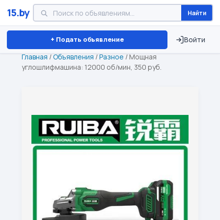
15.by
Найти
Минск
Витебск
Брест
⏱ ТОЛЬКО 15 ДНЕЙ
+ Подать объявление
Войти
Главная
/
Объявления
/
Разное
/
Мощная
углошлифмашина: 12000 об/мин, 350 руб.