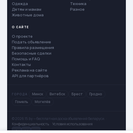
Одежда
Техника
Детям и мамам
Разное
Животные дома
О САЙТЕ
О проекте
Подать объявление
Правила размещения
Безопасные сделки
Помощь и FAQ
Контакты
Реклама на сайте
API для партнёров
Минск
Витебск
Брест
Гродно
ГОРОДА
Гомель
Могилёв
© 2026 15.by — бесплатная доска объявлений Беларуси. ·
Конфиденциальность
·
Условия использования
✈
V
◻