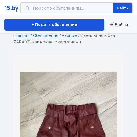
15.by
Найти
Минск
Витебск
Брест
⏱ ТОЛЬКО 15 ДНЕЙ
+ Подать объявление
Войти
Главная
/
Объявления
/
Разное
/
Идеальная юбка
ZARA XS: как новая, с карманами