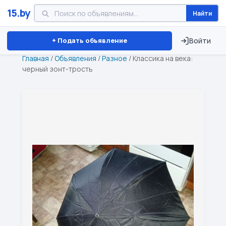
15.by
Найти
Минск
Витебск
Брест
⏱ ТОЛЬКО 15 ДНЕЙ
+ Подать объявление
Войти
Главная
/
Объявления
/
Разное
/
Классика на века:
черный зонт-трость