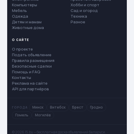
Компьютеры
Хобби и спорт
Мебель
Сад и огород
Одежда
Техника
Детям и мамам
Разное
Животные дома
О САЙТЕ
О проекте
Подать объявление
Правила размещения
Безопасные сделки
Помощь и FAQ
Контакты
Реклама на сайте
API для партнёров
Минск
Витебск
Брест
Гродно
ГОРОДА
Гомель
Могилёв
© 2026 15.by — бесплатная доска объявлений Беларуси. ·