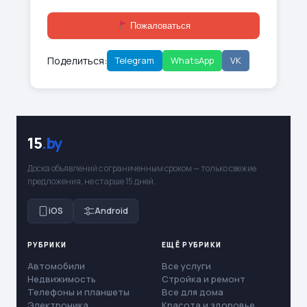
Пожаловаться
Поделиться:
Telegram
WhatsApp
VK
15
.by
Доска объявлений с ограниченным сроком — только свежие
предложения, не старше 15 дней.
iOS
Android
РУБРИКИ
ЕЩЁ РУБРИКИ
Автомобили
Все услуги
Недвижимость
Стройка и ремонт
Телефоны и планшеты
Все для дома
Электроника
Красота и здоровье