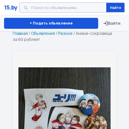
15.by
Найти
Минск
Витебск
Брест
⏱ ТОЛЬКО 15 ДНЕЙ
+ Подать объявление
Войти
Главная
/
Объявления
/
Разное
/
Аниме-сокровища
за 60 рублей!