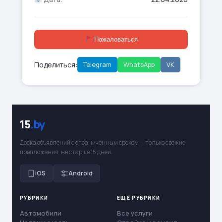
Пожаловаться
Поделиться:
Telegram
WhatsApp
VK
15
.by
Доска объявлений с ограниченным сроком — только свежие
предложения, не старше 15 дней.
iOS
Android
РУБРИКИ
ЕЩЁ РУБРИКИ
Автомобили
Все услуги