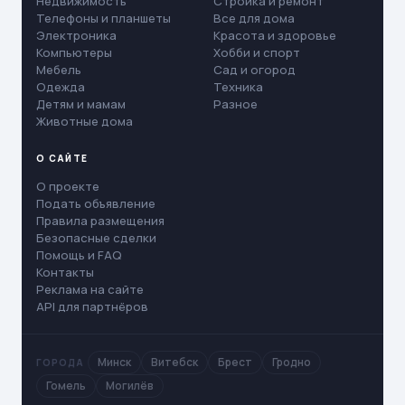
Недвижимость
Стройка и ремонт
Телефоны и планшеты
Все для дома
Электроника
Красота и здоровье
Компьютеры
Хобби и спорт
Мебель
Сад и огород
Одежда
Техника
Детям и мамам
Разное
Животные дома
О САЙТЕ
О проекте
Подать объявление
Правила размещения
Безопасные сделки
Помощь и FAQ
Контакты
Реклама на сайте
API для партнёров
Минск
Витебск
Брест
Гродно
ГОРОДА
Гомель
Могилёв