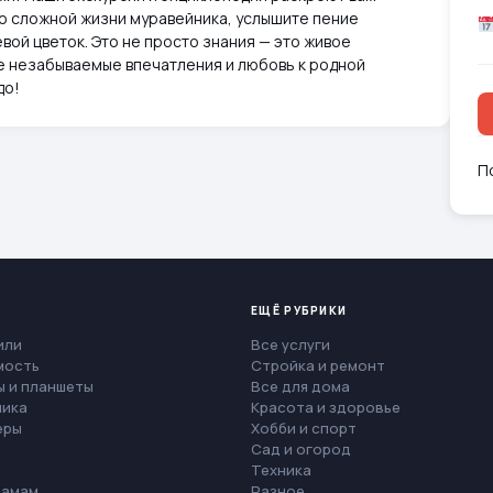
 о сложной жизни муравейника, услышите пение
евой цветок. Это не просто знания — это живое
е незабываемые впечатления и любовь к родной
до!
П
ЕЩЁ РУБРИКИ
или
Все услуги
мость
Стройка и ремонт
 и планшеты
Все для дома
ника
Красота и здоровье
еры
Хобби и спорт
Сад и огород
Техника
мамам
Разное