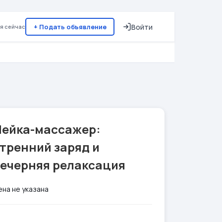
+ Подать объявление
Войти
я сейчас
Лейка-массажер:
тренний заряд и
вечерняя релаксация
ена не указана