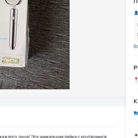
П
В
Р
К
каждого душа! Эта уникальная лейка с крутящимся