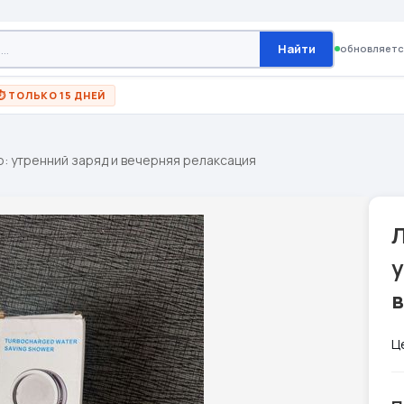
Найти
обновляетс
⏱ ТОЛЬКО 15 ДНЕЙ
: утренний заряд и вечерняя релаксация
у
Ц