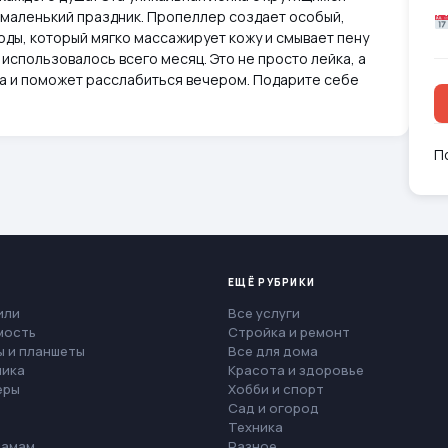
маленький праздник. Пропеллер создает особый,
воды, который мягко массажирует кожу и смывает пену
 использовалось всего месяц. Это не просто лейка, а
ра и поможет расслабиться вечером. Подарите себе
П
ЕЩЁ РУБРИКИ
или
Все услуги
мость
Стройка и ремонт
 и планшеты
Все для дома
ника
Красота и здоровье
еры
Хобби и спорт
Сад и огород
Техника
мамам
Разное