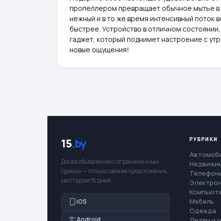
пропеллером превращает обычное мытье в 
нежный и в то же время интенсивный поток 
быстрее. Устройство в отличном состоянии,
гаджет, который поднимет настроение с ут
новые ощущения!
РУБРИКИ
15
.by
Автомоб
Доска объявлений с ограниченным
Недвижи
сроком — только свежие предложения,
Телефоны
не старше 15 дней.
Электро
Компьют
Мебель
iOS
Одежда
Android
Детям и 