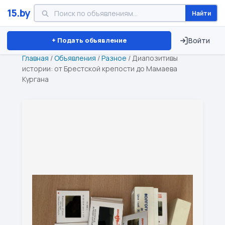
15.by
Найти
Минск
Витебск
Брест
⏱ ТОЛЬКО 15 ДНЕЙ
+ Подать объявление
Войти
Главная
/
Объявления
/
Разное
/
Диапозитивы
истории: от Брестской крепости до Мамаева
Кургана