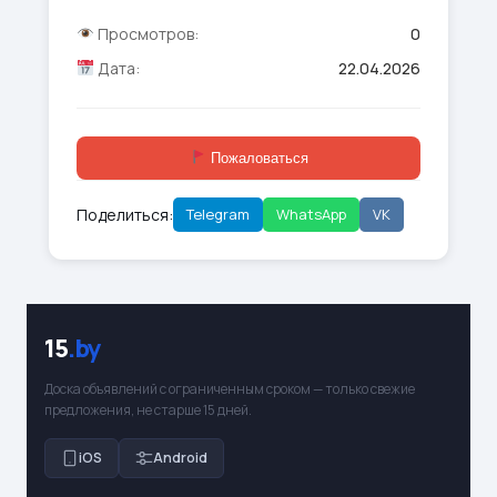
Просмотров:
0
Дата:
22.04.2026
Пожаловаться
Поделиться:
Telegram
WhatsApp
VK
15
.by
Доска объявлений с ограниченным сроком — только свежие
предложения, не старше 15 дней.
iOS
Android