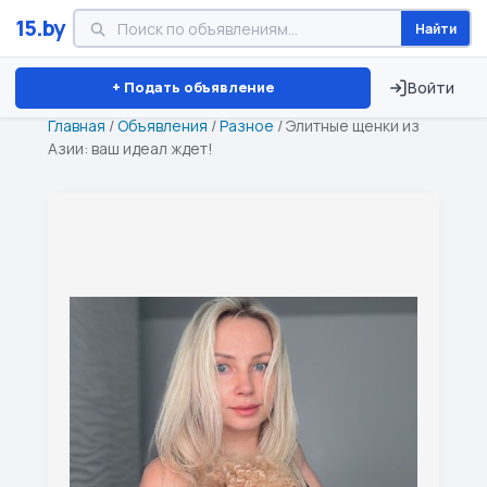
15.by
Найти
Минск
Витебск
Брест
⏱ ТОЛЬКО 15 ДНЕЙ
+ Подать объявление
Войти
Главная
/
Объявления
/
Разное
/
Элитные щенки из
Азии: ваш идеал ждет!