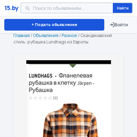
15.by
Найти
Минск
Витебск
Брест
⏱ ТОЛЬКО 15 ДНЕЙ
+ Подать объявление
Войти
Главная
/
Объявления
/
Разное
/
Скандинавский
стиль: рубашка Lundhags из Европы