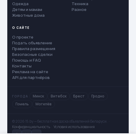
Одежда
Техника
Детям и мамам
Разное
Животные дома
О САЙТЕ
О проекте
Подать объявление
Правила размещения
Безопасные сделки
Помощь и FAQ
Контакты
Реклама на сайте
API для партнёров
Минск
Витебск
Брест
Гродно
ГОРОДА
Гомель
Могилёв
© 2026 15.by — бесплатная доска объявлений Беларуси. ·
Конфиденциальность
·
Условия использования
✈
V
◻