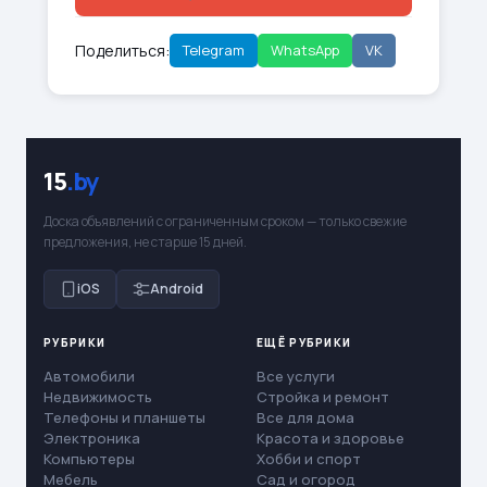
Поделиться:
Telegram
WhatsApp
VK
15
.by
Доска объявлений с ограниченным сроком — только свежие
предложения, не старше 15 дней.
iOS
Android
РУБРИКИ
ЕЩЁ РУБРИКИ
Автомобили
Все услуги
Недвижимость
Стройка и ремонт
Телефоны и планшеты
Все для дома
Электроника
Красота и здоровье
Компьютеры
Хобби и спорт
Мебель
Сад и огород