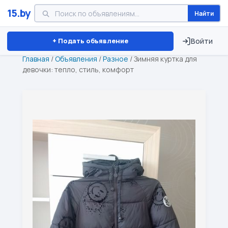
15.by
Найти
Минск
Витебск
Брест
⏱ ТОЛЬКО 15 ДНЕЙ
+ Подать объявление
Войти
Главная
/
Объявления
/
Разное
/
Зимняя куртка для
девочки: тепло, стиль, комфорт