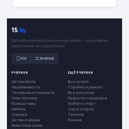
15
.by
Доска объявлений с ограниченным сроком — только свежие
предложения, не старше 15 дней.
iOS
Android
РУБРИКИ
ЕЩЁ РУБРИКИ
Автомобили
Все услуги
Недвижимость
Стройка и ремонт
Телефоны и планшеты
Все для дома
Электроника
Красота и здоровье
Компьютеры
Хобби и спорт
Мебель
Сад и огород
Одежда
Техника
Детям и мамам
Разное
Животные дома