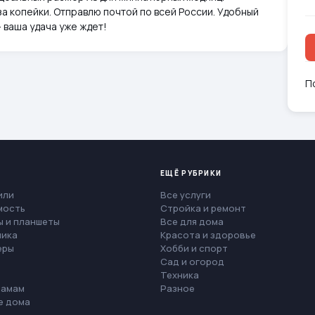
а копейки. Отправлю почтой по всей России. Удобный
 ваша удача уже ждет!
П
ЕЩЁ РУБРИКИ
или
Все услуги
мость
Стройка и ремонт
 и планшеты
Все для дома
ника
Красота и здоровье
еры
Хобби и спорт
Сад и огород
Техника
мамам
Разное
е дома