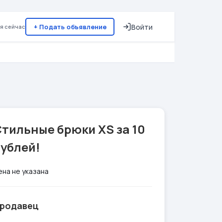
+ Подать объявление
Войти
я сейчас
тильные брюки XS за 10
ублей!
ена не указана
родавец