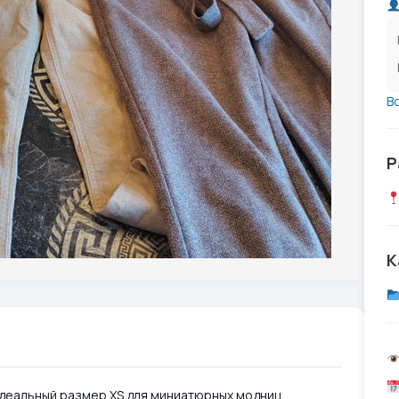
В
Р
К
Идеальный размер XS для миниатюрных модниц.