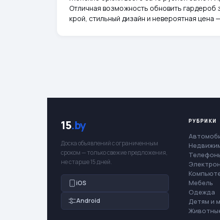
Отличная возможность обновить гардероб з
крой, стильный дизайн и невероятная цена —
РУБРИКИ
15
.by
Автомоб
Доска объявлений с ограниченным
Недвижи
сроком — только свежие предложения,
Телефоны
не старше 15 дней.
Электро
Компьют
Мебель
iOS
Одежда
Android
Детям и 
Животны