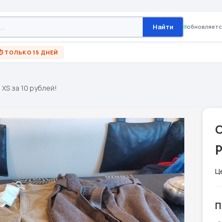
Найти
обновляетс
⏱ ТОЛЬКО 15 ДНЕЙ
XS за 10 рублей!
С
р
Ц
П