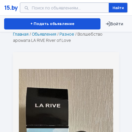
15.by
Найти
Минск
Витебск
Брест
⏱ ТОЛЬКО 15 ДНЕЙ
+ Подать объявление
Войти
Главная
/
Объявления
/
Разное
/
Волшебство
аромата LA RIVE River of Love