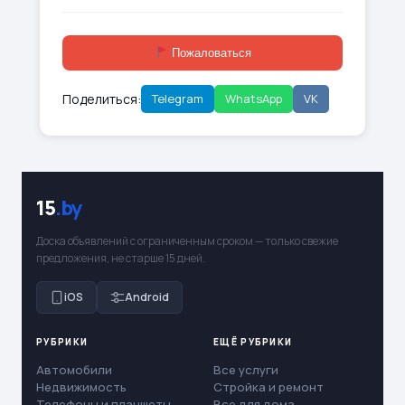
Пожаловаться
Поделиться:
Telegram
WhatsApp
VK
15
.by
Доска объявлений с ограниченным сроком — только свежие
предложения, не старше 15 дней.
iOS
Android
РУБРИКИ
ЕЩЁ РУБРИКИ
Автомобили
Все услуги
Недвижимость
Стройка и ремонт
Телефоны и планшеты
Все для дома