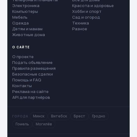
Электроника
Красота и здоровье
Компьютеры
Хобби и спорт
Мебель
Сад и огород
Одежда
Техника
Детям и мамам
Разное
Животные дома
О САЙТЕ
О проекте
Подать объявление
Правила размещения
Безопасные сделки
Помощь и FAQ
Контакты
Реклама на сайте
API для партнёров
Минск
Витебск
Брест
Гродно
ГОРОДА
Гомель
Могилёв